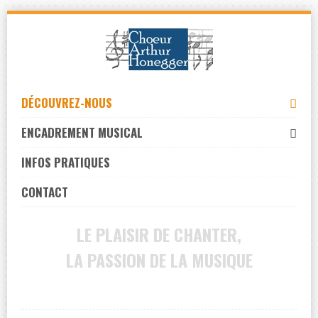
Skip
to
navigation
Skip
to
DÉCOUVREZ-NOUS
content
ENCADREMENT MUSICAL
INFOS PRATIQUES
CONTACT
LE PLAISIR DE CHANTER,
LA PASSION DE LA MUSIQUE