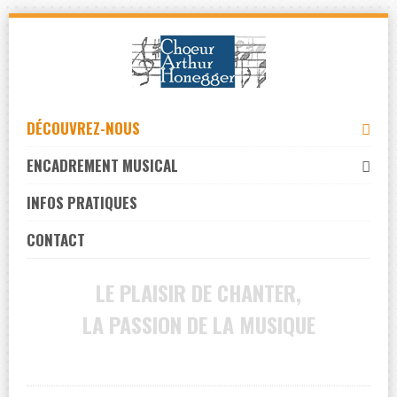
Skip
to
navigation
Skip
to
DÉCOUVREZ-NOUS
content
ENCADREMENT MUSICAL
INFOS PRATIQUES
CONTACT
LE PLAISIR DE CHANTER,
LA PASSION DE LA MUSIQUE