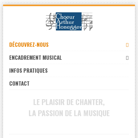
Skip
to
navigation
Skip
to
DÉCOUVREZ-NOUS
content
ENCADREMENT MUSICAL
INFOS PRATIQUES
CONTACT
LE PLAISIR DE CHANTER,
LA PASSION DE LA MUSIQUE